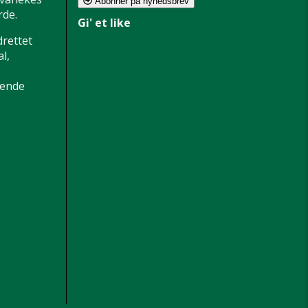
Abonner på nyhedsbrev
de.
Gi' et like
drettet
l,
dende