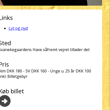
Links
Lyt og nyd
Sted
Svanekegaardens Have såfremt vejret tillader det
Pris
Alm DKK 180 - SV DKK 160 - Unge u. 25 år DKK 100
Inkl. Billetgebyr
Køb billet