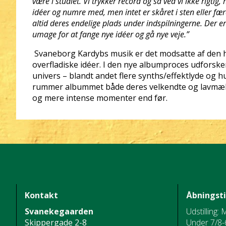
være i studiet. Vi trykker record og så ved vi ikke rigtig,
idéer og numre med, men intet er skåret i sten eller f
altid deres endelige plads under indspilningerne. Der e
umage for at fange nye idéer og gå nye veje.”
Svaneborg Kardybs musik er det modsatte af den hur
overfladiske idéer. I den nye albumproces
udforske
univers – blandt andet flere
synths/
effektlyde og 
rummer albummet både deres velkendte og lavmælte
og mere intense momenter end før.
Kontakt
Åbningst
Svanekegaarden
Udstilling: 
Skippergade 2-8
Under 7/8-6