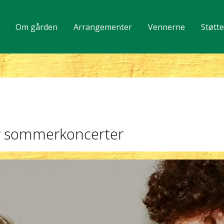
Om gården
Arrangementer
Vennerne
Støtt
er sommerkoncerter