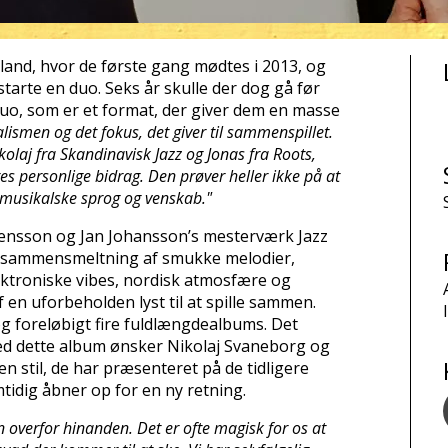
land, hvor de første gang mødtes i 2013, og
arte en duo. Seks år skulle der dog gå før
duo, som er et format, der giver dem en masse
lismen og det fokus, det giver til sammenspillet.
olaj fra Skandinavisk Jazz og Jonas fra Roots,
s personlige bidrag. Den prøver heller ikke på at
e musikalske sprog og venskab."
Svensson og Jan Johansson’s mesterværk Jazz
ld sammensmeltning af smukke melodier,
lektroniske vibes, nordisk atmosfære og
en uforbeholden lyst til at spille sammen.
g foreløbigt fire fuldlængdealbums. Det
d dette album
ønsker Nikolaj Svaneborg og
n stil, de har præsenteret på de tidligere
idig åbner op for en ny retning.
en overfor hinanden. Det er ofte magisk for os at