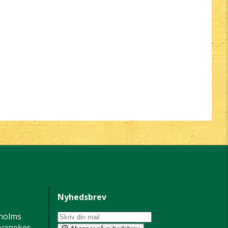
Nyhedsbrev
holms
 Svanekes