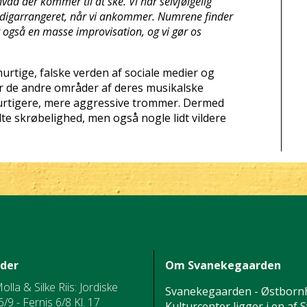
 hvad der kommer til at ske. Vi har selvfølgelig
ærdigarrangeret, når vi ankommer. Numrene finder
r også en masse improvisation, og vi gør os
tige, falske verden af ​​sociale medier og
r de andre områder af deres musikalske
hurtigere, mere aggressive trommer. Dermed
 skrøbelighed, men også nogle lidt vildere
ider
Om Svanekegaarden
Molla & Silke Riis: Jordiske
Svanekegaarden - Østborn
/9 - Fernis 6/8 Kl. 17
Kulturcenter ligger i en af