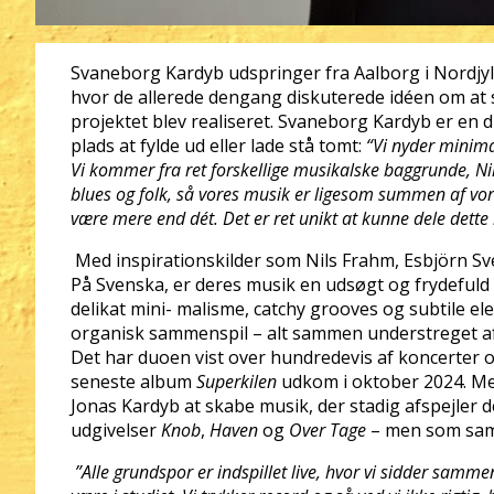
Svaneborg Kardyb udspringer fra Aalborg i Nordjyl
hvor de allerede dengang diskuterede idéen om at st
projektet blev realiseret. Svaneborg Kardyb er en 
plads at fylde ud eller lade stå tomt:
“Vi nyder minima
Vi kommer fra ret forskellige musikalske baggrunde, Nik
blues og folk, så vores musik er ligesom summen af vore
være mere end dét. Det er ret unikt at kunne dele dett
Med inspirationskilder som Nils Frahm, Esbjörn 
På Svenska, er deres musik en udsøgt og frydefu
delikat mini- malisme, catchy grooves og subtile e
organisk sammenspil – alt sammen understreget af 
Det har duoen vist over hundredevis af koncerter o
seneste album
Superkilen
udkom i oktober 2024. Me
Jonas Kardyb at skabe musik, der stadig afspejler de
udgivelser
Knob
,
Haven
og
Over Tage
– men som samt
”Alle grundspor er indspillet live, hvor vi sidder samm