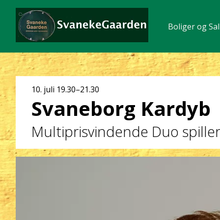
Boliger og Sal
Dato
10. juli
19.30–21.30
Svaneborg Kardyb
og
klokkeslæt
Multiprisvindende Duo spill