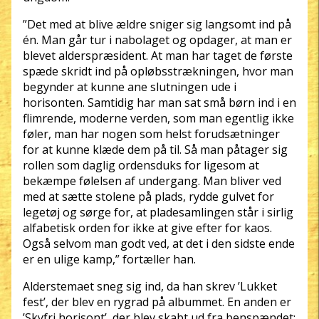
”Det med at blive ældre sniger sig langsomt ind på
én. Man går tur i nabolaget og opdager, at man er
blevet alderspræsident. At man har taget de første
spæde skridt ind på opløbsstrækningen, hvor man
begynder at kunne ane slutningen ude i
horisonten. Samtidig har man sat små børn ind i en
flimrende, moderne verden, som man egentlig ikke
føler, man har nogen som helst forudsætninger
for at kunne klæde dem på til. Så man påtager sig
rollen som daglig ordensduks for ligesom at
bekæmpe følelsen af undergang. Man bliver ved
med at sætte stolene på plads, rydde gulvet for
legetøj og sørge for, at pladesamlingen står i sirlig
alfabetisk orden for ikke at give efter for kaos.
Også selvom man godt ved, at det i den sidste ende
er en ulige kamp,” fortæller han.
Alderstemaet sneg sig ind, da han skrev ’Lukket
fest’, der blev en rygrad på albummet. En anden er
’Skyfri horisont’, der blev skabt ud fra benspændet: