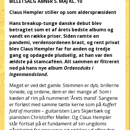
BILLETSALG ÅBNER 5. MAJ KL. 10
Claus Hempler stiller op som alderspræsident
Hans breakup-tunge danske debut blev
betragtet som et af årets bedste albums og
vandt en række priser. Siden ramte en
pandemi, verdensordenen brast, og rent privat
blev Claus Hempler far for anden og tredje
gang og opdagede pludselig, at han var den
ældste på stamcaféen. Alt sammen er filtreret
ned på hans nye album
Ordensduks i
Ingenmandsland.
Meget er ved det gamle. Stemmen er dyb, brillerne
tonede, og ordene, dem er der mange af. Som i
kæden af rim på nummeret ’Årets mand’. Sangene
er forløst med samme tætte kerne som på
Kuffert
fuld af mursten
– guitaristen Lars Skjærbæk og
pianisten Christoffer Møller. Og Claus Hempler
står fortsat på et fundament af sin ungdoms