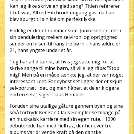
Kan jeg ikke skrive en glad sang? Titlen refererer
til et svar, Alfred Hitchcock engang gav, da han
blev spurgt til sin idé om perfekt lykke.
Endelig er der et nummer som ’Juniorsenior’, der i
sin pendulering mellem selvironi og oprigtighed
sender en hilsen til hans tre børn – hans ældre er
21, hans yngste under et år.
”Jeg har altid tænkt, at hvis jeg satte mig for at
skrive sange til mine børn, så ville jeg råbe: ”Stop
mig!” Men på en måde tænkte jeg, at der var noget
interessant i det. For dybest set ligger der et skjult
selvportræt i det, og man håber, at de er klogere
end en selv,” siger Claus Hempler.
Foruden sine utallige gåture gennem byen og sine
små fortrydelser kan Claus Hempler se tilbage på
en musikalsk karriere med sin egen rute. I 1990
debuterede han med Fielfraz, der henover tre
albums var drivende kraft på den danske