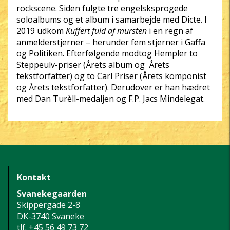
rockscene. Siden fulgte tre engelsksprogede
soloalbums og et album i samarbejde med Dicte. I
2019 udkom
Kuffert fuld af mursten
i en regn af
anmelderstjerner – herunder fem stjerner i Gaffa
og Politiken. Efterfølgende modtog Hempler to
Steppeulv-priser (Årets album og Årets
tekstforfatter) og to Carl Priser (Årets komponist
og Årets tekstforfatter). Derudover er han hædret
med Dan Turèll-medaljen og F.P. Jacs Mindelegat.
Kontakt
Svanekegaarden
Skippergade 2-8
DK-3740 Svaneke
tlf.
+45 56 49 73 72