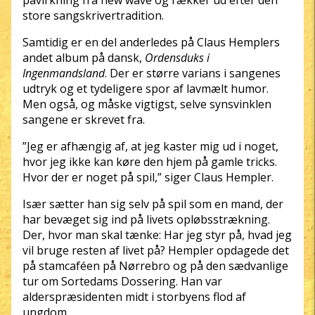
påvirkning fra new wave og rækker ud efter den
store sangskrivertradition.
Samtidig er en del anderledes på Claus Hemplers
andet album på dansk,
Ordensduks i
Ingenmandsland
. Der er større varians i sangenes
udtryk og et tydeligere spor af lavmælt humor.
Men også, og måske vigtigst, selve synsvinklen
sangene er skrevet fra.
”Jeg er afhængig af, at jeg kaster mig ud i noget,
hvor jeg ikke kan køre den hjem på gamle tricks.
Hvor der er noget på spil,” siger Claus Hempler.
Især sætter han sig selv på spil som en mand, der
har bevæget sig ind på livets opløbsstrækning.
Der, hvor man skal tænke: Har jeg styr på, hvad jeg
vil bruge resten af livet på? Hempler opdagede det
på stamcaféen på Nørrebro og på den sædvanlige
tur om Sortedams Dossering. Han var
alderspræsidenten midt i storbyens flod af
ungdom.