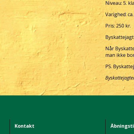
Niveau: 5. kla
Varighed: ca
Pris: 250 kr.
Byskattejag
Når Byskattej
man ikke bor
PS. Byskatte
Byskattejagte
Kontakt
Åbningst