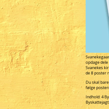
Svanekegaard
opdage dele a
Svanekes kir
de 8 poster r
Du skal bare 
følge poster
Indhold: 4 B
Byskattejagt