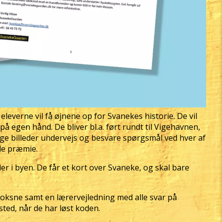
leverne vil få øjnene op for Svanekes historie. De vil
på egen hånd. De bliver bl.a. ført rundt til Vigehavnen,
ge billeder undervejs og besvare spørgsmål ved hver af
lle præmie.
der i byen. De får et kort over Svaneke, og skal bare
n voksne samt en lærervejledning med alle svar på
sted, når de har løst koden.