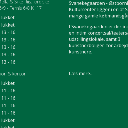
Molla & Silke Riis: Jordiske
Svanekegaarden - Østborn
/9 - Fernis 6/8 Kl. 17
Kulturcenter ligger i en af
mange gamle købmandsgår
lukket
lukket
I Svanekegaarden er der in
13 - 16
en intim koncertsal/teatersa
udstillingslokale, samt 3
13 - 16
kunstnerboliger for arbej
13 - 16
kunstnere.
13 - 16
13 - 16
Læs mere...
ion & kontor:
lukket
11 - 16
11 - 16
11 - 16
11 - 16
lukket
lukket