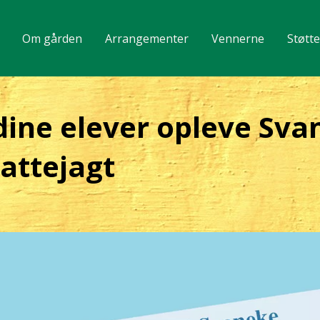
Om gården
Arrangementer
Vennerne
Støtt
dine elever opleve Sva
attejagt