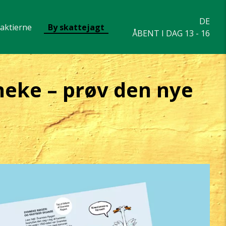
DE
eaktierne
By skattejagt
ÅBENT I DAG 13 - 16
neke – prøv den nye