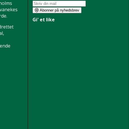
holms
 Svanekes
Abonner på nyhedsbrev
de.
Gi' et like
drettet
l,
dende