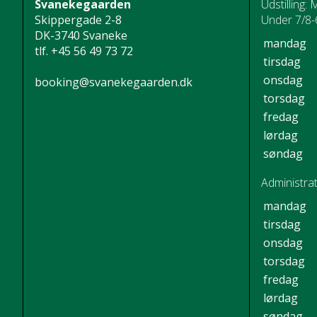
Svanekegaarden
Udstilling: 
Skippergade 2-8
Under 7/8-6
DK-3740 Svaneke
mandag
tlf.
+45 56 49 73 72
tirsdag
onsdag
booking@svanekegaarden.dk
torsdag
fredag
lørdag
søndag
Administrat
mandag
tirsdag
onsdag
torsdag
fredag
lørdag
søndag