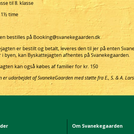
sse til 8. klasse
. 1½ time
ten bestilles på Booking@svanekegaarden.dk
agten er bestilt og betalt, leveres den til jer på enten Sva
 i byen, kan Byskattejagten afhentes på Svanekegaarden.
jagten kan også købes af familier for kr. 150
n er udarbejdet af SvanekeGaarden med støtte fra E., S. & A. Lar
ider
Om Svanekegaarden