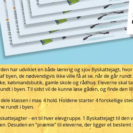
en har udviklet en både lærerig og sjov Byskattejagt, hvor e
f byen, de nødvendigvis ikke ville få at se, når de går rundt 
ke, købmandsbutik, gamle skole og rådhus. Eleverne skal ta
undt i byen. Til sidst vil de kunne løse gåden, og finde den li
dele klassen i max. 4 hold. Holdene starter 4 forskellige ste
ne rundt i byen.
yskattejagter - en til hver elevgruppe. 1 Byskattejagt til de
en. Desuden en ”præmie” til eleverne, der ligger et bestemt 