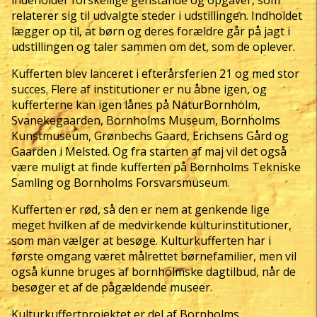
indeholder forskellige genstande og opgaver, som
relaterer sig til udvalgte steder i udstillingen. Indholdet
lægger op til, at børn og deres forældre går på jagt i
udstillingen og taler sammen om det, som de oplever.
Kufferten blev lanceret i efterårsferien 21 og med stor
succes. Flere af institutioner er nu åbne igen, og
kufferterne kan igen lånes på NaturBornholm,
Svanekegaarden, Bornholms Museum, Bornholms
Kunstmuseum, Grønbechs Gaard, Erichsens Gård og
Gaarden i Melsted. Og fra starten af maj vil det også
være muligt at finde kufferten på Bornholms Tekniske
Samling og Bornholms Forsvarsmuseum.
Kufferten er rød, så den er nem at genkende lige
meget hvilken af de medvirkende kulturinstitutioner,
som man vælger at besøge. Kulturkufferten har i
første omgang været målrettet børnefamilier, men vil
også kunne bruges af bornholmske dagtilbud, når de
besøger et af de pågældende museer.
Kulturkuffertprojektet er del af Bornholms