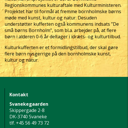
Regionskommunes kulturaftale med Kulturministeren.
Projektet har til formål at fremme bornholmske børns
møde med kunst, kultur og natur. Desuden
understøtter kufferten også kommunens indsats ”De
små børns Bornholm”, som bl.a. arbejder på, at flere
børn i alderen 0-6 år deltager i idræts- og kulturtilbud.
Kulturkufferten er et formidlingstilbud, der skal gøre
flere børn nysgerrige på den bornholmske kunst,
kultur og natur.
Kontakt
Svanekegaarden
Skippergade 2-8
DK-3740 Svaneke
tlf.
+45 56 49 73 72