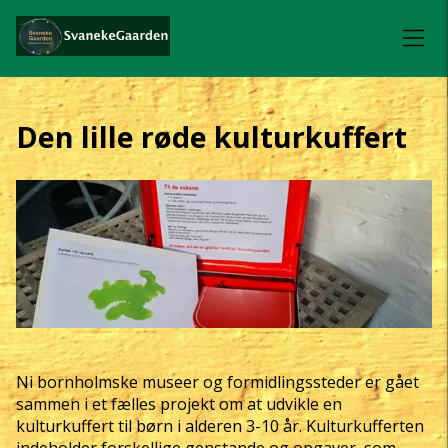
Den lille røde kulturkuffert
Ni bornholmske museer og formidlingssteder er gået
sammen i et fælles projekt om at udvikle en
kulturkuffert til børn i alderen 3-10 år. Kulturkufferten