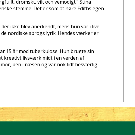
ngfullt, drömskt, vilt och vemodigt." Stina
ssvenske stemme. Det er som at høre Ediths egen
der ikke blev anerkendt, mens hun var i live,
de nordiske sprogs lyrik.
Hendes værker er
r 15 år mod tuberkulose. Hun brugte sin
 et kreativt livsværk midt i en verden af
umor, ben i næsen og var nok lidt besværlig