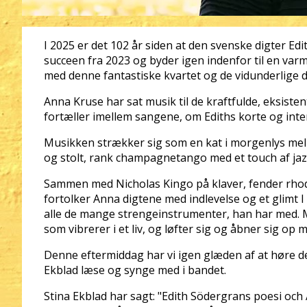
I 2025 er det 102 år siden at den svenske digter Ed
succeen fra 2023 og byder igen indenfor til en varm
med denne fantastiske kvartet og de vidunderlige di
Anna Kruse har sat musik til de kraftfulde, eksiste
fortæller imellem sangene, om Ediths korte og inten
Musikken strækker sig som en kat i morgenlys me
og stolt, rank champagnetango med et touch af jaz
Sammen med Nicholas Kingo på klaver, fender rho
fortolker Anna digtene med indlevelse og et glimt I 
alle de mange strengeinstrumenter, han har med.
som vibrerer i et liv, og løfter sig og åbner sig op 
Denne eftermiddag har vi igen glæden af at høre d
Ekblad læse og synge med i bandet.
Stina Ekblad har sagt: "Edith Södergrans poesi oc