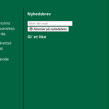
Nyhedsbrev
holms
 Svanekes
Abonner på nyhedsbrev
de.
Gi' et like
drettet
l,
dende