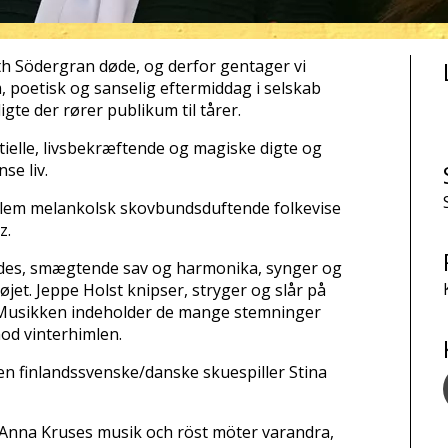
ith Södergran døde, og derfor gentager vi
, poetisk og sanselig eftermiddag i selskab
gte der rører publikum til tårer.
ntielle, livsbekræftende og magiske digte og
se liv.
llem melankolsk skovbundsduftende folkevise
z.
des, smægtende sav og harmonika, synger og
øjet. Jeppe Holst knipser, stryger og slår på
 Musikken indeholder de mange stemninger
mod vinterhimlen.
en finlandssvenske/danske skuespiller Stina
h Anna Kruses musik och röst möter varandra,