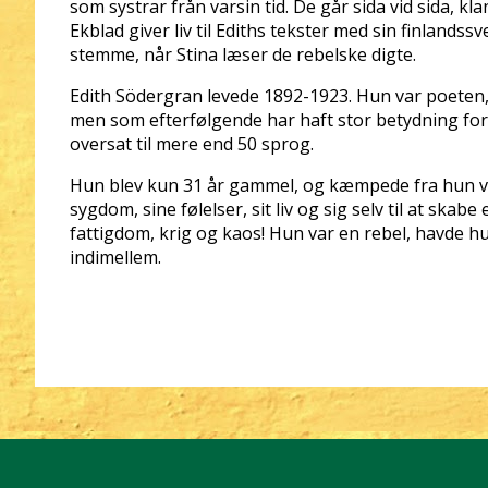
som systrar från varsin tid. De går sida vid sida, kla
Ekblad giver liv til Ediths tekster med sin finland
stemme, når Stina læser de rebelske digte.
Edith Södergran levede 1892-1923. Hun var poeten, 
men som efterfølgende har haft stor betydning for 
oversat til mere end 50 sprog.
Hun blev kun 31 år gammel, og kæmpede fra hun va
sygdom, sine følelser, sit liv og sig selv til at skabe
fattigdom, krig og kaos! Hun var en rebel, havde h
indimellem.