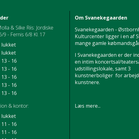
ider
Om Svanekegaarden
Molla & Silke Riis: Jordiske
Svanekegaarden - Østborn
/9 - Fernis 6/8 Kl. 17
Kulturcenter ligger i en af
mange gamle købmandsgår
lukket
lukket
I Svanekegaarden er der in
13 - 16
en intim koncertsal/teatersa
udstillingslokale, samt 3
13 - 16
kunstnerboliger for arbej
13 - 16
kunstnere.
13 - 16
13 - 16
Læs mere...
ion & kontor:
lukket
11 - 16
11 - 16