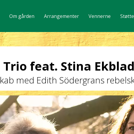
Om gården
Arrangementer
Vennerne
Støtt
Trio feat. Stina Ekbla
elskab med Edith Södergrans rebels