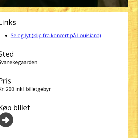
Links
Se og lyt (klip fra koncert på Louisiana)
Sted
Svanekegaarden
Pris
Kr. 200 inkl. billetgebyr
Køb billet