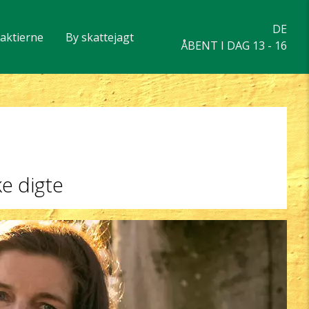
DE
eaktierne
By skattejagt
ÅBENT I DAG 13 - 16
d
ke digte