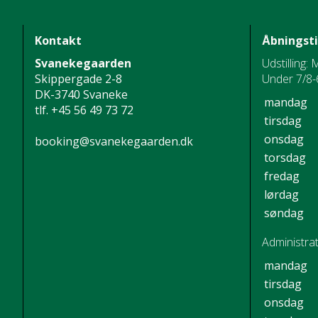
Kontakt
Åbningst
Svanekegaarden
Udstilling: 
Skippergade 2-8
Under 7/8-6
DK-3740 Svaneke
mandag
tlf.
+45 56 49 73 72
tirsdag
onsdag
booking@svanekegaarden.dk
torsdag
fredag
lørdag
søndag
Administrat
mandag
tirsdag
onsdag