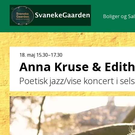
Boliger og Sal
Dato
18. maj
15.30–17.30
Anna Kruse & Edith 
og
klokkeslæt
Poetisk jazz/vise koncert i s