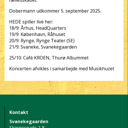
fællesskabet.
Dobermann udkommer 5. september 2025.
HEDE spiller live her:
18/9: Århus, HeadQuarters
19/9: København, Råhuset
20/9: Rynge, Rynge Teater (SE)
21/9: Svaneke, Svanekegaarden
25/10: Café KROEN, Thurø Albummet
Koncerten afvikles i samarbejde med Musikhuzet
Kontakt
Svanekegaarden
Skippergade 2-8