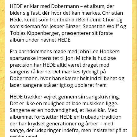
HEDE er klar med Dobermann – et album, der
bider sig fast, dér hvor det kan mærkes. Christian
Hede, kendt som frontmand i Bellhound Choir og
som sideman for Jesper Binzer, Sebastian Wolff og
Tobias Kippenberger, præsenterer sit første
album under navnet HEDE.
Fra barndommens møde med John Lee Hookers
spartanske intensitet til Joni Mitchells hudløse
præcision har HEDE altid været draget mod
sangens rå kerne. Det mærkes tydeligt på
Dobermann, hvor han skærer helt ind til benet og
lader sangene stå ærligt og upoleret frem.
HEDE trækker vejret gennem sin sangskrivning.
Det er ikke en mulighed at lade musikken ligge.
Sangene er en nødvendighed, et livsvilkår. Med
albummet fortsætter HEDE en trubadurtradition,
der har krydset generationer og årtier – med
sange, der udspringer indefra, men insisterer på at