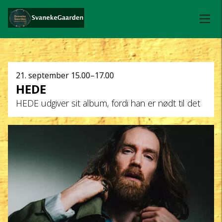
Dato
21. september
15.00–17.00
HEDE
og
HEDE udgiver sit album, fordi han er nødt til det
klokkeslæt