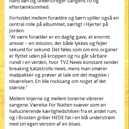
hans søn og understreger sangens ro og
eftertænksomhed.
Forholdet mellem forældre og børn spiller også en
central rolle på albummet, særligt i Hjerter på
Jorden.
"At være forælder er en daglig gave, et enormt
ansvar – en mission, der både lykkes og fejler
sekund for sekund. Det føles som om ens organer
er flyttet uden på kroppen og nu går sårbare
rundt i en verden, hvor TV2 News konstant sender
breaking katastrofe-news, mens man smører
madpakker og prøver at tale om det magiske i
tilværelsen. En lille rocksang om noget af det
største."
Mellem linjerne og mellem tonerne vibrerer
sangene. Værelse For Natten svæver som en
hallucinerende kærlighedshilsen fra et andet rum,
og i Brosten griber HEDE fat i en blå understrøm
med sin egen version af en blues.