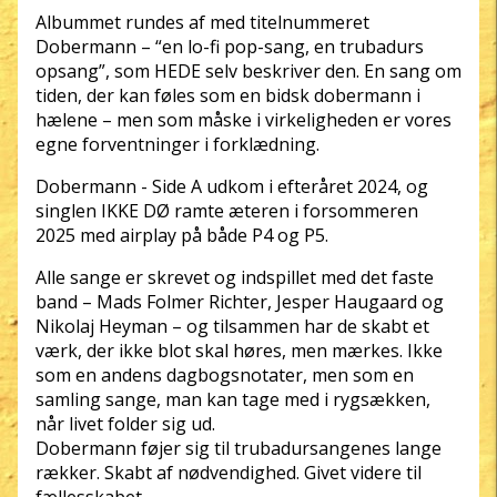
Albummet rundes af med titelnummeret
Dobermann – “en lo-fi pop-sang, en trubadurs
opsang”, som HEDE selv beskriver den. En sang om
tiden, der kan føles som en bidsk dobermann i
hælene – men som måske i virkeligheden er vores
egne forventninger i forklædning.
Dobermann - Side A udkom i efteråret 2024, og
singlen IKKE DØ ramte æteren i forsommeren
2025 med airplay på både P4 og P5.
Alle sange er skrevet og indspillet med det faste
band – Mads Folmer Richter, Jesper Haugaard og
Nikolaj Heyman – og tilsammen har de skabt et
værk, der ikke blot skal høres, men mærkes. Ikke
som en andens dagbogsnotater, men som en
samling sange, man kan tage med i rygsækken,
når livet folder sig ud.
Dobermann føjer sig til trubadursangenes lange
rækker. Skabt af nødvendighed. Givet videre til