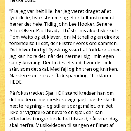
række udad.
"Fra jeg var helt lille, har jeg været draget af et
lydbillede, hvor stemme og et enkelt instrument
bærer det hele. Tidlig John Lee Hooker. Senere
Allan Olsen. Paul Brady. Thåströms akustiske side.
Tom Waits og et klaver. Joni Mitchell og en direkte
forbindelse til det, der klistrer vores ord sammen.
Det bliver hurtigt flyvsk og svært at forklare – men
jeg kan høre det, når det nærmer sig i min egen
sangskrivning. Der findes et sted, hvor det hele
står, som det skal. Med fejl og knitren og knirken.
Næsten som en overfladespænding," forklarer
HEDE.
På fokustracket Sjæl i OK stand kredser han om
det moderne menneskes evige jagt: næste skridt,
næste regning – og stiller spørgsmålet, om det
ikke er vigtigere at bevare en sjæl, der kan
efterlades i nogenlunde hel tilstand, når vi en dag
skal herfra. Musikvideoen til sangen er filmet af