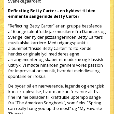
Svanekegaarden:
Reflecting Betty Carter - en hyldest til den
eminente sangerinde Betty Carter
“Reflecting Betty Carter” er en gruppe bestående
af 6 unge talentfulde jazzmusikere fra Danmark og
Sverige, der hylder jazzsangerinden Betty Carters
musikalske karriere. Med udgangspunkt i
albummet “Inside Betty Carter” fortolker de
hendes originale lyd, med deres egne
arrangementer og skaber et moderne og klassisk
udtryk. Vi mødte hinanden gennem vores passion
for improvisationsmusik, hvor det melodiøse og
spontane er i fokus.
De byder på en nærværende, legende og energisk
koncertoplevelse, hvor man kan forvente alt fra
fine intime ballader til kraftfulde uptempo sange
fra “The American Songbook”, som f.eks. "Spring
can really hang you up the most" og “My Favorite