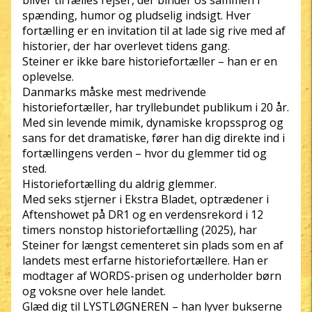
bliver til fælles rejser, der binder os sammen i
spænding, humor og pludselig indsigt. Hver
fortælling er en invitation til at lade sig rive med af
historier, der har overlevet tidens gang.
Steiner er ikke bare historiefortæller – han er en
oplevelse.
Danmarks måske mest medrivende
historiefortæller, har tryllebundet publikum i 20 år.
Med sin levende mimik, dynamiske kropssprog og
sans for det dramatiske, fører han dig direkte ind i
fortællingens verden – hvor du glemmer tid og
sted.
Historiefortælling du aldrig glemmer.
Med seks stjerner i Ekstra Bladet, optrædener i
Aftenshowet på DR1 og en verdensrekord i 12
timers nonstop historiefortælling (2025), har
Steiner for længst cementeret sin plads som en af
landets mest erfarne historiefortællere. Han er
modtager af WORDS-prisen og underholder børn
og voksne over hele landet.
Glæd dig til LYSTLØGNEREN – han lyver bukserne