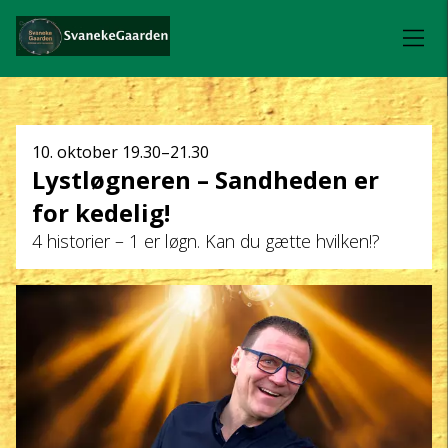
Dato
10. oktober
19.30–21.30
Lystløgneren – Sandheden er
og
for kedelig!
klokkeslæt
4 historier – 1 er løgn. Kan du gætte hvilken!?