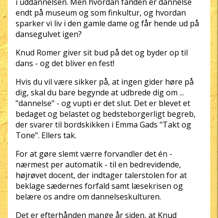
i uddannelsen. Men hvordan fanden er dannelse
endt på museum og som finkultur, og hvordan
sparker vi liv i den gamle dame og får hende ud på
dansegulvet igen?
Knud Romer giver sit bud på det og byder op til
dans - og det bliver en fest!
Hvis du vil være sikker på, at ingen gider høre på
dig, skal du bare begynde at udbrede dig om ...
"dannelse" - og vupti er det slut. Det er blevet et
bedaget og belastet og bedsteborgerligt begreb,
der svarer til bordskikken i Emma Gads "Takt og
Tone". Ellers tak.
For at gøre slemt værre forvandler det én -
nærmest per automatik - til en bedrevidende,
højrøvet docent, der indtager talerstolen for at
beklage sædernes forfald samt læsekrisen og
belære os andre om dannelseskulturen.
Det er efterhånden mange år siden, at Knud