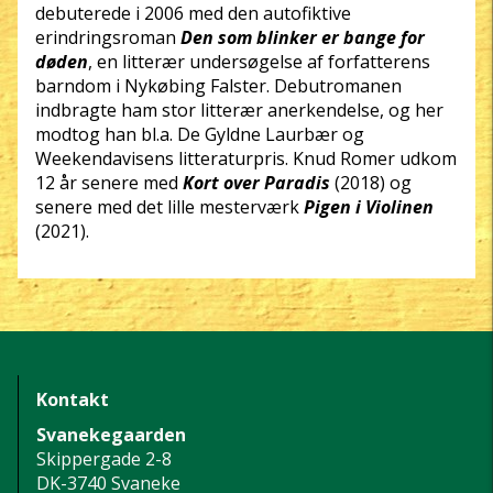
debuterede i 2006 med den autofiktive
erindringsroman
Den som blinker er bange for
døden
, en litterær undersøgelse af forfatterens
barndom i Nykøbing Falster. Debutromanen
indbragte ham stor litterær anerkendelse, og her
modtog han bl.a. De Gyldne Laurbær og
Weekendavisens litteraturpris. Knud Romer udkom
12 år senere med
Kort over Paradis
(2018) og
senere med det lille mesterværk
Pigen i Violinen
(2021).
Kontakt
Svanekegaarden
Skippergade 2-8
DK-3740 Svaneke