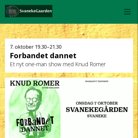
Dato
7. oktober
19.30–21.30
Forbandet dannet
og
Et nyt one-man show med Knud Romer
klokkeslæt