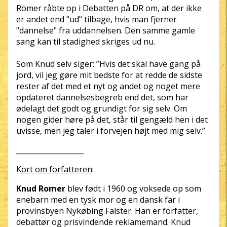
Romer råbte op i Debatten på DR om, at der ikke
er andet end "ud" tilbage, hvis man fjerner
"dannelse" fra uddannelsen. Den samme gamle
sang kan til stadighed skriges ud nu.
Som Knud selv siger: ”Hvis det skal have gang på
jord, vil jeg gøre mit bedste for at redde de sidste
rester af det med et nyt og andet og noget mere
opdateret dannelsesbegreb end det, som har
ødelagt det godt og grundigt for sig selv. Om
nogen gider høre på det, står til gengæld hen i det
uvisse, men jeg taler i forvejen højt med mig selv.”
___________________
Kort om forfatteren
:
Knud Romer
blev født i 1960 og voksede op som
enebarn med en tysk mor og en dansk far i
provinsbyen Nykøbing Falster. Han er forfatter,
debattør og prisvindende reklamemand. Knud