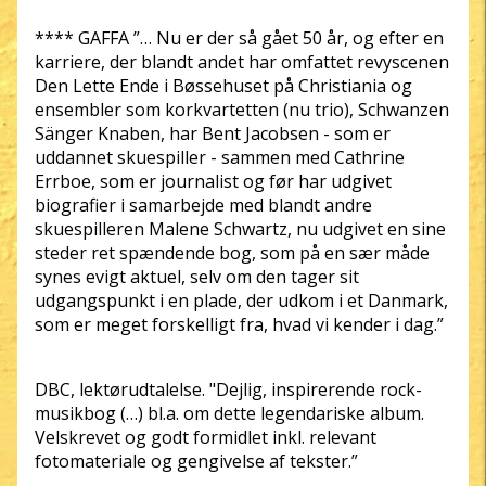
**** GAFFA ”… Nu er der så gået 50 år, og efter en
karriere, der blandt andet har omfattet revyscenen
Den Lette Ende i Bøssehuset på Christiania og
ensembler som korkvartetten (nu trio), Schwanzen
Sänger Knaben, har Bent Jacobsen - som er
uddannet skuespiller - sammen med Cathrine
Errboe, som er journalist og før har udgivet
biografier i samarbejde med blandt andre
skuespilleren Malene Schwartz, nu udgivet en sine
steder ret spændende bog, som på en sær måde
synes evigt aktuel, selv om den tager sit
udgangspunkt i en plade, der udkom i et Danmark,
som er meget forskelligt fra, hvad vi kender i dag.”
DBC, lektørudtalelse. "Dejlig, inspirerende rock-
musikbog (…) bl.a. om dette legendariske album.
Velskrevet og godt formidlet inkl. relevant
fotomateriale og gengivelse af tekster.”