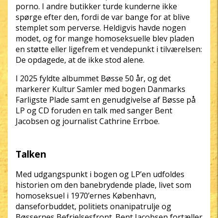
porno. I andre butikker turde kunderne ikke
spørge efter den, fordi de var bange for at blive
stemplet som perverse. Heldigvis havde nogen
modet, og for mange homoseksuelle blev pladen
en støtte eller ligefrem et vendepunkt i tilværelsen:
De opdagede, at de ikke stod alene.
I 2025 fyldte albummet Bøsse 50 år, og det
markerer Kultur Samler med bogen Danmarks
Farligste Plade samt en genudgivelse af Bøsse på
LP og CD foruden en talk med sanger Bent
Jacobsen og journalist Cathrine Errboe.
Talken
Med udgangspunkt i bogen og LP’en udfoldes
historien om den banebrydende plade, livet som
homoseksuel i 1970’ernes København,
danseforbuddet, politiets onanipatrulje og
Bøssernes Befrielsesfront. Bent Jacobsen fortæller