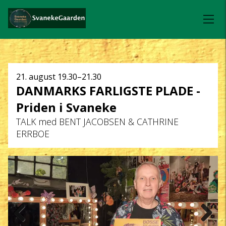
Dato
21. august
19.30–21.30
DANMARKS FARLIGSTE PLADE -
og
Priden i Svaneke
klokkeslæt
TALK med BENT JACOBSEN & CATHRINE
ERRBOE