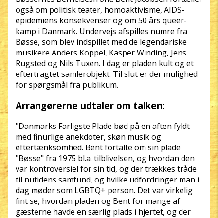
også om politisk teater, homoaktivisme, AIDS-
epidemiens konsekvenser og om 50 års queer-
kamp i Danmark. Undervejs afspilles numre fra
Bøsse, som blev indspillet med de legendariske
musikere Anders Koppel, Kasper Winding, Jens
Rugsted og Nils Tuxen. I dag er pladen kult og et
eftertragtet samlerobjekt. Til slut er der mulighed
for spørgsmål fra publikum.
Arrangørerne udtaler om talken:
"Danmarks Farligste Plade bød på en aften fyldt
med finurlige anekdoter, skøn musik og
eftertænksomhed. Bent fortalte om sin plade
"Bøsse" fra 1975 bl.a. tilblivelsen, og hvordan den
var kontroversiel for sin tid, og der trækkes tråde
til nutidens samfund, og hvilke udfordringer man i
dag møder som LGBTQ+ person. Det var virkelig
fint se, hvordan pladen og Bent for mange af
gæsterne havde en særlig plads i hjertet, og der