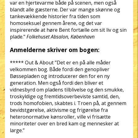
var en hjertevarme både på scenen, men også
blandt alle gæsterne. Der var mange skønne og
tankevækkende historier fra tiden som
homoseksuel gennem årene, og det var
inspirerende at høre Bent fortælle om sit liv og sin
plade."
Folkehuset Absalon, København
Anmelderne skriver om bogen:
***** Out & About ”Det er en på alle måder
velkommen bog. Både fordi den genopliver
Bøssepladen og introducerer den for en ny
generation. Men også fordi den bliver et
vidnesbyrd om pladens tilblivelse og den smukke,
troskyldige og fremtidsoverbeviste samtid, den,
trods homofobien, skabtes i. Troen på, at gennem
bevidstgørelse, aktivisme og frigørelse fra
heteronormative kønsroller, ville vi frisætte
minoriteter over en bred kam og mennesker at
large.”