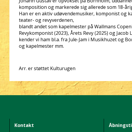
Johann Gustav er opvokset på Bornholm, uddannet 
komposition og markerede sig allerede som 18-årig
Han er en aktiv udøvendemusiker, komponist og kap
teater- og revyverdenen,
blandt andet som kapelmester på Wallmans Copenh
Revykomponist (2023), Årets Revy (2025) og Jacob 
kender vi ham bl.a. fra Jule-Jam i Musikhuzet og
og kapelmester mm.
Arr. er støttet Kulturugen
Kontakt
Åbningst