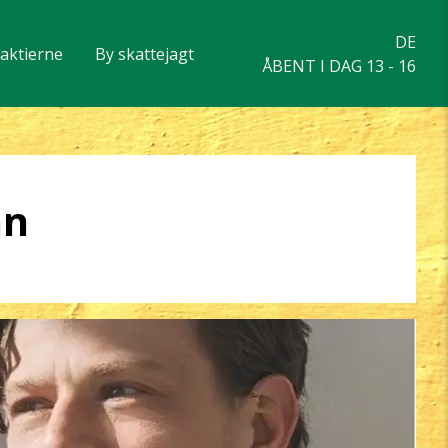
DE
eaktierne
By skattejagt
ÅBENT I DAG 13 - 16
nn