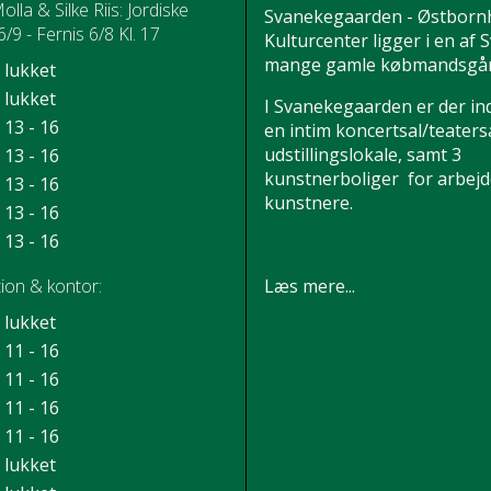
Molla & Silke Riis: Jordiske
Svanekegaarden - Østborn
/9 - Fernis 6/8 Kl. 17
Kulturcenter ligger i en af
mange gamle købmandsgår
lukket
lukket
I Svanekegaarden er der in
13 - 16
en intim koncertsal/teatersa
udstillingslokale, samt 3
13 - 16
kunstnerboliger for arbej
13 - 16
kunstnere.
13 - 16
13 - 16
Læs mere...
ion & kontor:
lukket
11 - 16
11 - 16
11 - 16
11 - 16
lukket