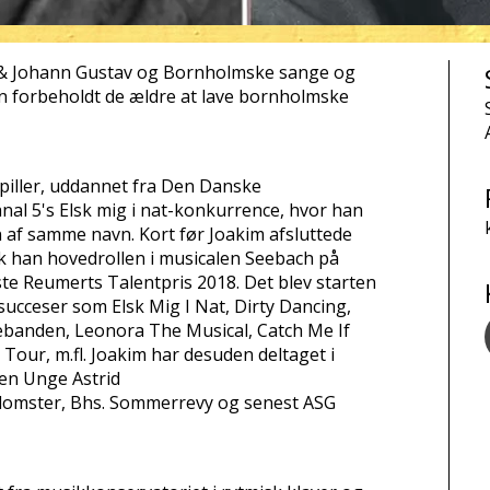
 & Johann Gustav og Bornholmske sange og
kun forbeholdt de ældre at lave bornholmske
iller, uddannet fra Den Danske
anal 5's Elsk mig i nat-konkurrence, hvor han
 af samme navn. Kort før Joakim afsluttede
ik han hovedrollen i musicalen Seebach på
te Reumerts Talentpris 2018. Det blev starten
succeser som Elsk Mig I Nat, Dirty Dancing,
ebanden, Leonora The Musical, Catch Me If
our, m.fl. Joakim har desuden deltaget i
men Unge Astrid
gblomster, Bhs. Sommerrevy og senest ASG