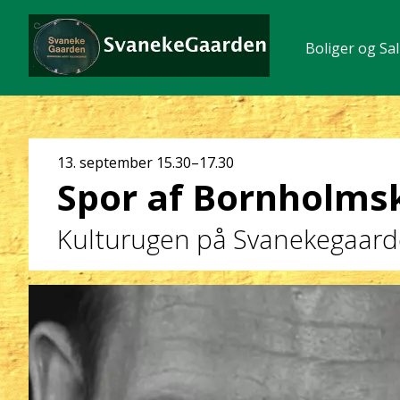
Boliger og Sal
Dato
13. september
15.30–17.30
Spor af Bornholms
og
klokkeslæt
Kulturugen på Svanekegaar