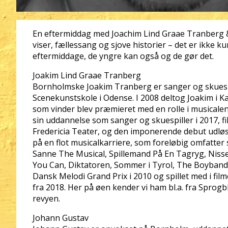
En eftermiddag med Joachim Lind Graae Tranberg
viser, fællessang og sjove historier – det er ikke 
eftermiddage, de yngre kan også og de gør det.
Joakim Lind Graae Tranberg
Bornholmske Joakim Tranberg er sanger og skuesp
Scenekunstskole i Odense. I 2008 deltog Joakim i K
som vinder blev præmieret med en rolle i musicalen
sin uddannelse som sanger og skuespiller i 2017, f
Fredericia Teater, og den imponerende debut udløs
på en flot musicalkarriere, som foreløbig omfatter 
Sanne The Musical, Spillemand På En Tagryg, Niss
You Can, Diktatoren, Sommer i Tyrol, The Boyband T
Dansk Melodi Grand Prix i 2010 og spillet med i fil
fra 2018. Her på øen kender vi ham bl.a. fra Spro
revyen.
Johann Gustav