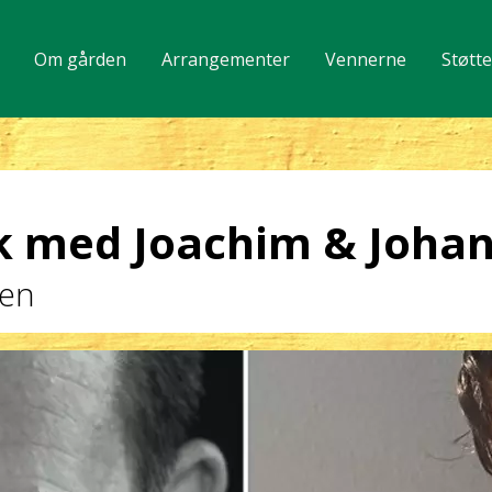
Om gården
Arrangementer
Vennerne
Støtt
k med Joachim & Joha
den