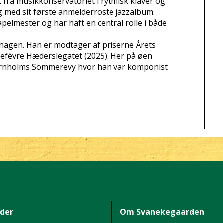
fra musikkonservatoriet i rytmisk klaver og
 med sit første anmelderroste jazzalbum.
elmester og har haft en central rolle i både
agen. Han er modtager af priserne Årets
Lefèvre Hæderslegatet (2025). Her på øen
 Bornholms Sommerevy hvor han var komponist
ider
Om Svanekegaarden