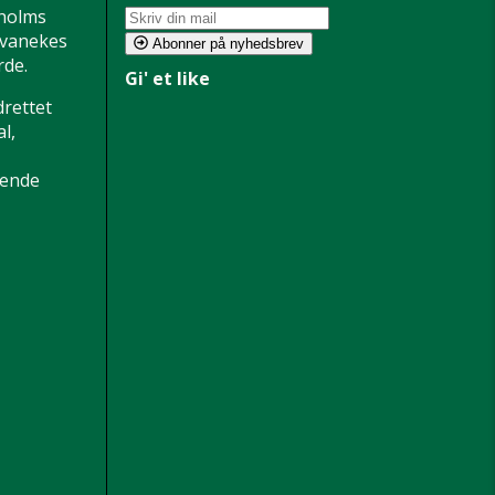
holms
 Svanekes
Abonner på nyhedsbrev
de.
Gi' et like
drettet
l,
dende