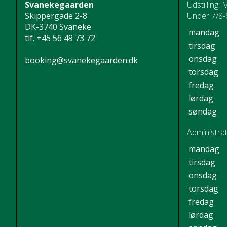
Svanekegaarden
Udstilling: 
Skippergade 2-8
Under 7/8-6
DK-3740 Svaneke
mandag
tlf.
+45 56 49 73 72
tirsdag
onsdag
booking@svanekegaarden.dk
torsdag
fredag
lørdag
søndag
Administrat
mandag
tirsdag
onsdag
torsdag
fredag
lørdag