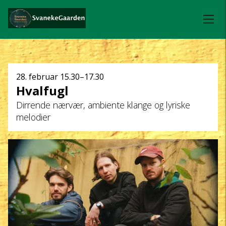
Dato
28. februar
15.30–17.30
Hvalfugl
og
Dirrende nærvær, ambiente klange og lyriske
klokkeslæt
melodier