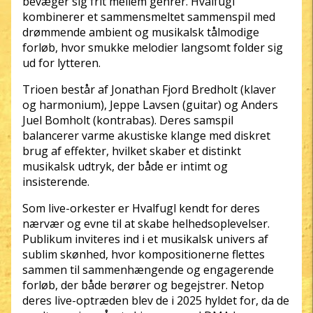
bevæger sig frit mellem genrer. Hvalfugl
kombinerer et sammensmeltet sammenspil med
drømmende ambient og musikalsk tålmodige
forløb, hvor smukke melodier langsomt folder sig
ud for lytteren.
Trioen består af Jonathan Fjord Bredholt (klaver
og harmonium), Jeppe Lavsen (guitar) og Anders
Juel Bomholt (kontrabas). Deres samspil
balancerer varme akustiske klange med diskret
brug af effekter, hvilket skaber et distinkt
musikalsk udtryk, der både er intimt og
insisterende.
Som live-orkester er Hvalfugl kendt for deres
nærvær og evne til at skabe helhedsoplevelser.
Publikum inviteres ind i et musikalsk univers af
sublim skønhed, hvor kompositionerne flettes
sammen til sammenhængende og engagerende
forløb, der både berører og begejstrer. Netop
deres live-optræden blev de i 2025 hyldet for, da de