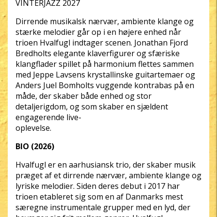
VINTERJAZZ 2027
Dirrende musikalsk nærvær, ambiente klange og
stærke melodier går op i en højere enhed når
trioen Hvalfugl indtager scenen. Jonathan Fjord
Bredholts elegante klaverfigurer og sfæriske
klangflader spillet på harmonium flettes sammen
med Jeppe Lavsens krystallinske guitartemaer og
Anders Juel Bomholts vuggende kontrabas på en
måde, der skaber både enhed og stor
detaljerigdom, og som skaber en sjældent
engagerende live-
oplevelse.
BIO (2026)
Hvalfugl er en aarhusiansk trio, der skaber musik
præget af et dirrende nærvær, ambiente klange og
lyriske melodier. Siden deres debut i 2017 har
trioen etableret sig som en af Danmarks mest
særegne instrumentale grupper med en lyd, der