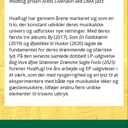
modtog prisen Årets Livenavn ved DMA Jazz.
Hvalfugl har gennem årene markeret sig som en
trio, der konstant udvikler deres musikalske
univers og udforsker nye retninger. Med deres
første tre albums
By
(2017)
, Som En Faldskærm
(2019) og
Øjeblikke Vi Husker
(2020) lagde de
fundamentet for deres drømmende og sfæriske
lyd. På den seneste samlede dobbelt LP-udgivelse
Bag Vore Øjne Strømmer Drømme Sagte Forbi (2025)
forener Hvalfugl tre års arbejde og EP-udgivleser i
ét værk, som der med nysgerrighed og en lyst til at
eksperimentere med både nye musikalske idéer og
gæstemusikere, tilføjer endnu flere unikke
elementer til trioens udtryk.