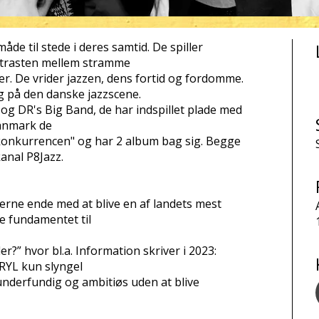
de til stede i deres samtid. De spiller
ntrasten mellem stramme
er. De vrider jazzen, dens fortid og fordomme.
g på den danske jazzscene.
 og DR's Big Band, de har indspillet plade med
anmark de
z konkurrencen" og har 2 album bag sig. Begge
anal P8Jazz.
lerne ende med at blive en af landets mest
be fundamentet til
?” hvor bl.a. Information skriver i 2023:
RYL kun slyngel
underfundig og ambitiøs uden at blive