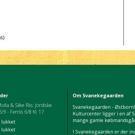
s)
ider
Om Svanekegaarden
Molla & Silke Riis: Jordiske
Svanekegaarden - Østborn
/9 - Fernis 6/8 Kl. 17
Kulturcenter ligger i en af
mange gamle købmandsgår
lukket
lukket
I Svanekegaarden er der in