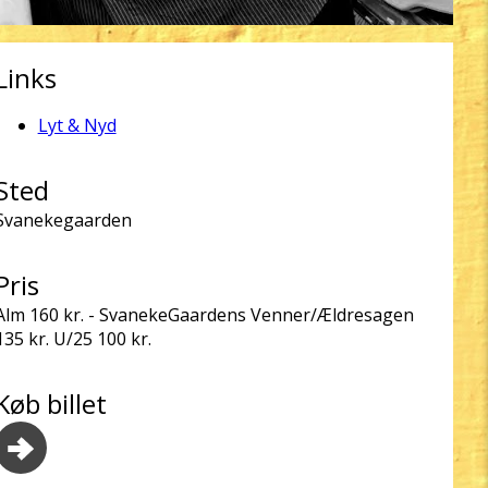
Links
Lyt & Nyd
Sted
Svanekegaarden
Pris
Alm 160 kr. - SvanekeGaardens Venner/Ældresagen
135 kr. U/25 100 kr.
Køb billet