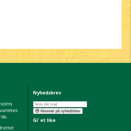
Nyhedsbrev
holms
 Svanekes
Abonner på nyhedsbrev
de.
Gi' et like
drettet