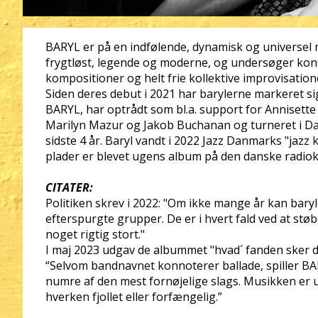
BARYL er på en indfølende, dynamisk og universel må
frygtløst, legende og moderne, og undersøger ko
kompositioner og helt frie kollektive improvisation
Siden deres debut i 2021 har barylerne markeret si
BARYL, har optrådt som bl.a. support for Annisette
Marilyn Mazur og Jakob Buchanan og turneret i D
sidste 4 år. Baryl vandt i 2022 Jazz Danmarks "jaz
plader er blevet ugens album på den danske radiok
CITATER:
Politiken skrev i 2022: "Om ikke mange år kan bary
efterspurgte grupper. De er i hvert fald ved at stø
noget rigtig stort."
I maj 2023 udgav de albummet "hvad´ fanden sker der
“Selvom bandnavnet konnoterer ballade, spiller BA
numre af den mest fornøjelige slags. Musikken er 
hverken fjollet eller forfængelig.”