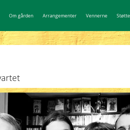
Om gården
Arrangementer
Vennerne
Støtt
vartet