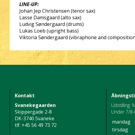
LINE-UP:
Johan Jep Christensen (tenor sax)
Lasse Damsgaard (alto sax)
Ludvig Søndergaard (drums)
Lukas Loeb (upright bass)
Viktoria Søndergaard (vibraphone and composition
Kontakt
Åbningst
Svanekegaarden
Udstilling: 
Skippergade 2-8
Under 7/8-6
DK-3740 Svaneke
mandag
tlf.
+45 56 49 73 72
tirsdag