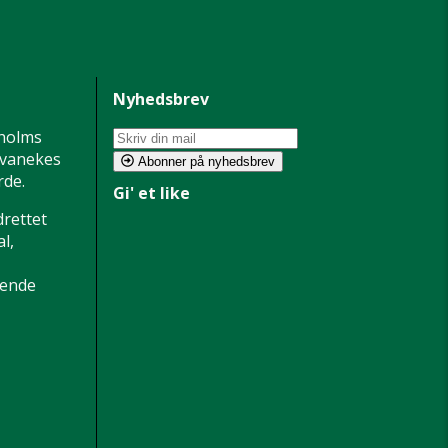
Nyhedsbrev
holms
 Svanekes
Abonner på nyhedsbrev
de.
Gi' et like
drettet
l,
dende