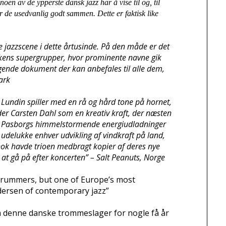
oen av de ypperste dansk jazz har å vise til og, til
kker de usedvanlig godt sammen. Dette er faktisk like
 jazzscene i dette årtusinde. På den måde er det
rockens supergrupper, hvor prominente navne gik
ende dokument der kan anbefales til alle dem,
ark
rik Lundin spiller med en rå og hård tone på hornet,
ender Carsten Dahl som en kreativ kraft, der næsten
med Pasborgs himmelstormende energiudladninger
 udelukke enhver udvikling af vindkraft på land,
t nok havde trioen medbragt kopier af deres nye
 at gå på efter koncerten” – Salt Peanuts, Norge
g drummers, but one of Europe’s most
dersen of contemporary jazz”
m denne danske trommeslager for nogle få år