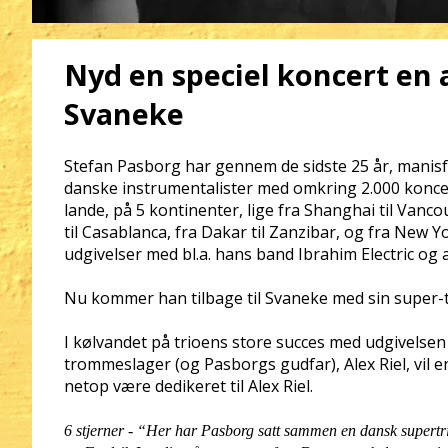
Nyd en speciel koncert en a
Svaneke
Stefan Pasborg har gennem de sidste 25 år, manisf
danske instrumentalister med omkring 2.000 koncert
lande, på 5 kontinenter, lige fra Shanghai til Vanc
til Casablanca, fra Dakar til Zanzibar, og fra New Y
udgivelser med bl.a. hans band Ibrahim Electric og
Nu kommer han tilbage til Svaneke med sin super-t
I kølvandet på trioens store succes med udgivelsen -
trommeslager (og Pasborgs gudfar), Alex Riel, vil 
netop være dedikeret til Alex Riel.
6 stjerner -
“Her har Pasborg satt sammen en dansk supertr