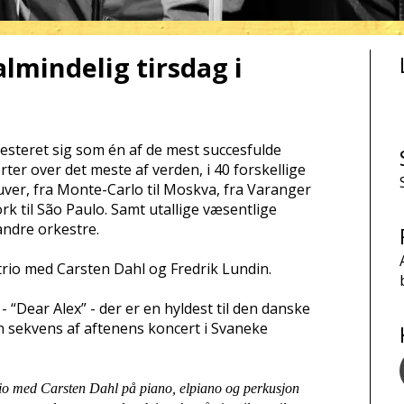
lmindelig tirsdag i
esteret sig som én af de mest succesfulde
er over det meste af verden, i 40 forskellige
ouver, fra Monte-Carlo til Moskva, fra Varanger
ork til São Paulo. Samt utallige væsentlige
 andre orkestre.
rio med Carsten Dahl og Fredrik Lundin.
 “Dear Alex” - der er en hyldest til den danske
en sekvens af aftenens koncert i Svaneke
io med Carsten Dahl på piano, elpiano og perkusjon