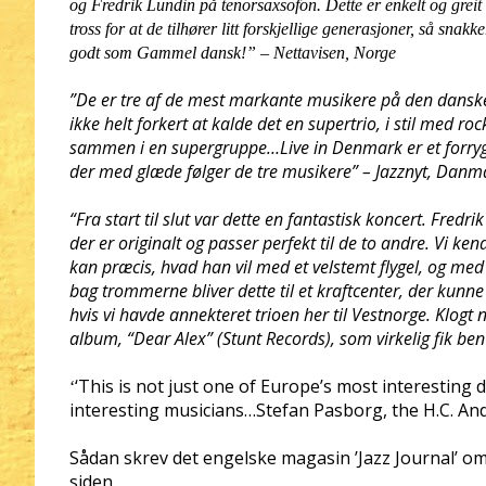
og Fredrik Lundin på tenorsaxsofon. Dette er enkelt og greit n
tross for at de tilhører litt forskjellige generasjoner, så sna
godt som Gammel dansk!”
– Nettavisen, Norge
”De er tre af de mest markante musikere på den danske
ikke helt forkert at kalde det en supertrio, i stil med 
sammen i en supergruppe…Live in Denmark er et forryg
der med glæde følger de tre musikere” – Jazznyt, Danm
“Fra start til slut var dette en fantastisk koncert. Fred
der er originalt og passer perfekt til de to andre. Vi k
kan præcis, hvad han vil med et velstemt flygel, og 
bag trommerne bliver dette til et kraftcenter, der kunne
hvis vi havde annekteret trioen her til Vestnorge. Klog
album, “Dear Alex” (Stunt Records), som virkelig fik ben
‘This is not just one of Europe’s most interestin
‘
interesting musicians…Stefan Pasborg, the H.C. An
Sådan skrev det engelske magasin ’Jazz Journal’ o
siden.