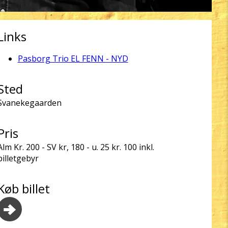
Links
Pasborg Trio EL FENN - NYD
Sted
Svanekegaarden
Pris
Alm Kr. 200 - SV kr, 180 - u. 25 kr. 100 inkl.
billetgebyr
Køb billet