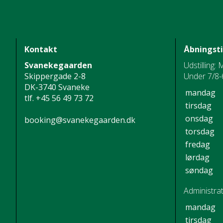
Kontakt
Åbningst
Svanekegaarden
Udstilling: 
Skippergade 2-8
Under 7/8-6
DK-3740 Svaneke
mandag
tlf.
+45 56 49 73 72
tirsdag
onsdag
booking@svanekegaarden.dk
torsdag
fredag
lørdag
søndag
Administrat
mandag
tirsdag