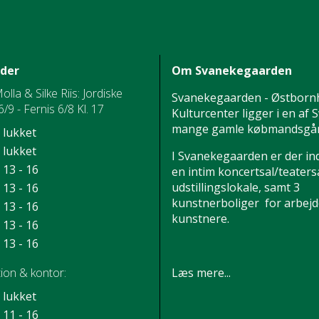
ider
Om Svanekegaarden
Molla & Silke Riis: Jordiske
Svanekegaarden - Østborn
/9 - Fernis 6/8 Kl. 17
Kulturcenter ligger i en af
mange gamle købmandsgår
lukket
lukket
I Svanekegaarden er der in
13 - 16
en intim koncertsal/teatersa
udstillingslokale, samt 3
13 - 16
kunstnerboliger for arbej
13 - 16
kunstnere.
13 - 16
13 - 16
Læs mere...
ion & kontor:
lukket
11 - 16