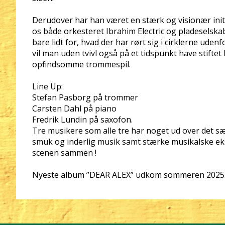
Derudover har han været en stærk og visionær initi
os både orkesteret Ibrahim Electric og pladeselska
bare lidt for, hvad der har rørt sig i cirklerne ud
vil man uden tvivl også på et tidspunkt have stift
opfindsomme trommespil.
Line Up:
Stefan Pasborg på trommer
Carsten Dahl på piano
Fredrik Lundin på saxofon.
Tre musikere som alle tre har noget ud over det sæ
smuk og inderlig musik samt stærke musikalske eks
scenen sammen !
Nyeste album ”DEAR ALEX” udkom sommeren 2025