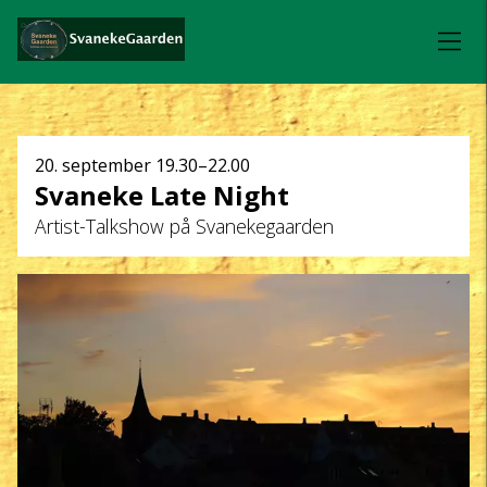
Dato
20. september
19.30–22.00
Svaneke Late Night
og
Artist-Talkshow på Svanekegaarden
klokkeslæt