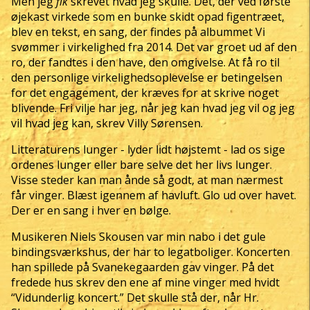
Men jeg
fik
skrevet hvad jeg skulle. Det, der ved første
øjekast virkede som en bunke skidt opad figentræet,
blev en tekst, en sang, der findes på albummet Vi
svømmer i virkelighed fra 2014. Det var groet ud af den
ro, der fandtes i den have, den omgivelse. At få ro til
den personlige virkelighedsoplevelse er betingelsen
for det engagement, der kræves for at skrive noget
blivende. Fri vilje har jeg, når jeg kan hvad jeg vil og jeg
vil hvad jeg kan, skrev Villy Sørensen.
Litteraturens lunger - lyder lidt højstemt - lad os sige
ordenes lunger eller bare selve det her livs lunger.
Visse steder kan man ånde så godt, at man nærmest
får vinger. Blæst igennem af havluft. Glo ud over havet.
Der er en sang i hver en bølge.
Musikeren Niels Skousen var min nabo i det gule
bindingsværkshus, der har to legatboliger. Koncerten
han spillede på Svanekegaarden gav vinger. På det
fredede hus skrev den ene af mine vinger med hvidt
“Vidunderlig koncert.” Det skulle stå der, når Hr.