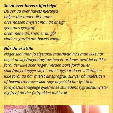
Se ud over havets hjertelyd
Du ser ud over havets hjertelyd
bølger dør under dit humør
arvemassen mejslet ind i dit ansigt
genernes geografi
drømmene drukner, er du gal
vindens gardin om havets vokal
Når du er stille
Noget skal man jo sige/skal man/hvad hvis man ikke har
noget at sige/ingenting/tavshed er ordenes ovn/det er ikke
fordi der ikke sker noget i verden bare fordi du er
stille/noget lægger sig til rette i dig/når du er stille/det er
ikke fordi du har mistet dit sprog/du skriver på indersiden
af hovedet/behøver ikke sige noget/du har lyst til at
forbyde/ubehagelige lyde/rense stilhedens rygrad/du vrister
dig fri af tid der fløj/pakket ind i støj