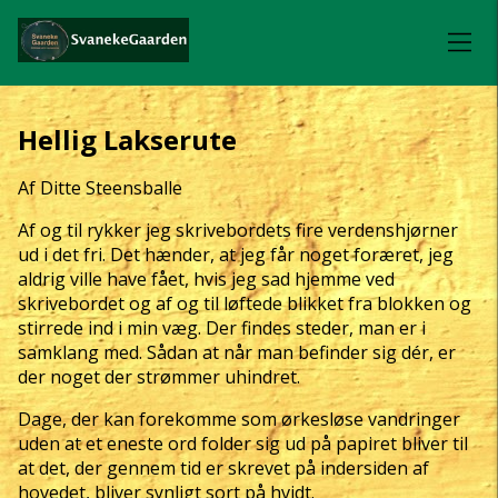
Hellig Lakserute
Af Ditte Steensballe
Af og til rykker jeg skrivebordets fire verdenshjørner
ud i det fri. Det hænder, at jeg får noget foræret, jeg
aldrig ville have fået, hvis jeg sad hjemme ved
skrivebordet og af og til løftede blikket fra blokken og
stirrede ind i min væg. Der findes steder, man er i
samklang med. Sådan at når man befinder sig dér, er
der noget der strømmer uhindret.
Dage, der kan forekomme som ørkesløse vandringer
uden at et eneste ord folder sig ud på papiret bliver til
at det, der gennem tid er skrevet på indersiden af
hovedet, bliver synligt sort på hvidt.