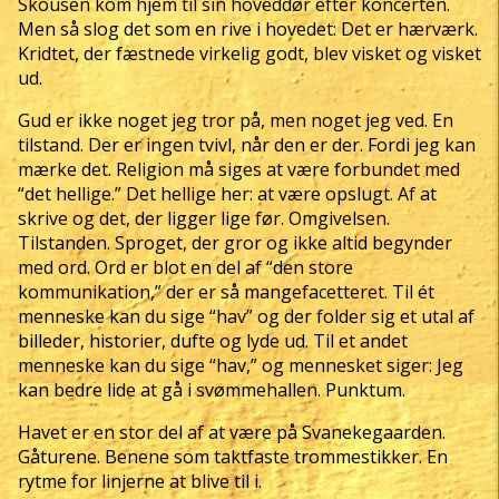
Skousen kom hjem til sin hoveddør efter koncerten.
Men så slog det som en rive i hovedet: Det er hærværk.
Kridtet, der fæstnede virkelig godt, blev visket og visket
ud.
Gud er ikke noget jeg tror på, men noget jeg ved. En
tilstand. Der er ingen tvivl, når den er der. Fordi jeg kan
mærke det. Religion må siges at være forbundet med
“det hellige.” Det hellige her: at være opslugt. Af at
skrive og det, der ligger lige før. Omgivelsen.
Tilstanden. Sproget, der gror og ikke altid begynder
med ord. Ord er blot en del af “den store
kommunikation,” der er så mangefacetteret. Til ét
menneske kan du sige “hav” og der folder sig et utal af
billeder, historier, dufte og lyde ud. Til et andet
menneske kan du sige “hav,” og mennesket siger: Jeg
kan bedre lide at gå i svømmehallen. Punktum.
Havet er en stor del af at være på Svanekegaarden.
Gåturene. Benene som taktfaste trommestikker. En
rytme for linjerne at blive til i.