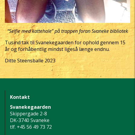
“Selfie med kattehale” på trappen foran Svaneke bibliotek
Tusind tak til Svanekegaarden for ophold gennem 15
år og forhåbentlig mindst ligeså længe endnu.
Ditte Steensballe 2023
Kontakt
Svanekegaarden
Skippergade 2-8
DK-3740 Svaneke
tlf.
+45 56 49 73 72