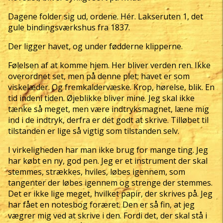
Dagene folder sig ud, ordene. Hér. Lakseruten 1, det
gule bindingsværkshus fra 1837.
Der ligger havet, og under fødderne klipperne.
Følelsen af at komme hjem. Her bliver verden ren. Ikke
overordnet set, men på denne plet; havet er som
viskelæder. Og fremkaldervæske. Krop, hørelse, blik. En
tid indeni tiden. Øjeblikke bliver mine. Jeg skal ikke
tænke så meget, men være indtryksmagnet, læne mig
ind i de indtryk, derfra er det godt at skrive. Tilløbet til
tilstanden er lige så vigtig som tilstanden selv.
I virkeligheden har man ikke brug for mange ting. Jeg
har købt en ny, god pen. Jeg er et instrument der skal
stemmes, strækkes, hviles, løbes igennem, som
tangenter der løbes igennem og strenge der stemmes.
Det er ikke lige meget, hvilket papir, der skrives på. Jeg
har fået en notesbog foræret. Den er så fin, at jeg
vægrer mig ved at skrive i den. Fordi det, der skal stå i