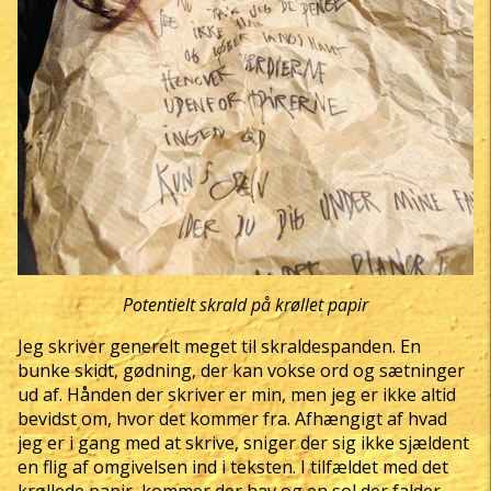
Potentielt skrald på krøllet papir
Jeg skriver generelt meget til skraldespanden. En
bunke skidt, gødning, der kan vokse ord og sætninger
ud af. Hånden der skriver er min, men jeg er ikke altid
bevidst om, hvor det kommer fra. Afhængigt af hvad
jeg er i gang med at skrive, sniger der sig ikke sjældent
en flig af omgivelsen ind i teksten. I tilfældet med det
krøllede papir, kommer der hav og en sol der falder