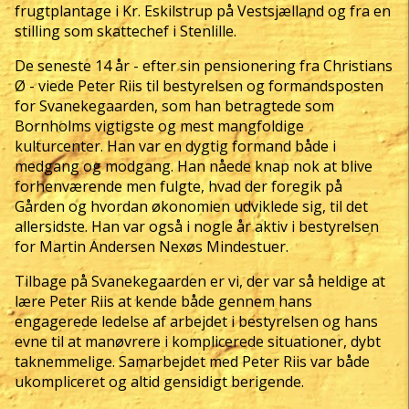
frugtplantage i Kr. Eskilstrup på Vestsjælland og fra en
stilling som skattechef i Stenlille.
De seneste 14 år - efter sin pensionering fra Christians
Ø - viede Peter Riis til bestyrelsen og formandsposten
for Svanekegaarden, som han betragtede som
Bornholms vigtigste og mest mangfoldige
kulturcenter. Han var en dygtig formand både i
medgang og modgang. Han nåede knap nok at blive
forhenværende men fulgte, hvad der foregik på
Gården og hvordan økonomien udviklede sig, til det
allersidste. Han var også i nogle år aktiv i bestyrelsen
for Martin Andersen Nexøs Mindestuer.
Tilbage på Svanekegaarden er vi, der var så heldige at
lære Peter Riis at kende både gennem hans
engagerede ledelse af arbejdet i bestyrelsen og hans
evne til at manøvrere i komplicerede situationer, dybt
taknemmelige. Samarbejdet med Peter Riis var både
ukompliceret og altid gensidigt berigende.