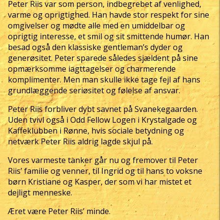
Peter Riis var som person, indbegrebet af venlighed,
varme og oprigtighed. Han havde stor respekt for sine
omgivelser og mødte alle med en umiddelbar og
oprigtig interesse, et smil og sit smittende humør. Han
besad også den klassiske gentleman’s dyder og
generøsitet. Peter sparede således sjældent på sine
opmærksomme iagttagelser og charmerende
komplimenter. Men man skulle ikke tage fejl af hans
grundlæggende seriøsitet og følelse af ansvar.
Peter Riis forbliver dybt savnet på Svanekegaarden.
Uden tvivl også i Odd Fellow Logen i Krystalgade og
Kaffeklubben i Rønne, hvis sociale betydning og
netværk Peter Riis aldrig lagde skjul på.
Vores varmeste tanker går nu og fremover til Peter
Riis’ familie og venner, til Ingrid og til hans to voksne
børn Kristiane og Kasper, der som vi har mistet et
dejligt menneske.
Æret være Peter Riis’ minde.