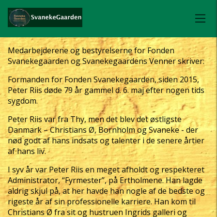
Medarbejderene og bestyrelserne for Fonden
Svanekegaarden og Svanekegaardens Venner skriver:
Formanden for Fonden Svanekegaarden, siden 2015,
Peter Riis døde 79 år gammel d. 6. maj efter nogen tids
sygdom.
Peter Riis var fra Thy, men det blev det østligste
Danmark – Christians Ø, Bornholm og Svaneke - der
nød godt af hans indsats og talenter i de senere årtier
af hans liv.
I syv år var Peter Riis en meget afholdt og respekteret
Administrator, “Fyrmester”, på Ertholmene. Han lagde
aldrig skjul på, at her havde han nogle af de bedste og
rigeste år af sin professionelle karriere. Han kom til
Christians Ø fra sit og hustruen Ingrids galleri og